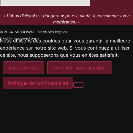
« L’abus d’alcool est dangereux pour la santé, à consommer avec
modération. »
© 2024, MITDOWN –
Mentions légales
Réalisé par
Web&Vous
Nous utilisons des cookies pour vous garantir la meilleure
expérience sur notre site web. Si vous continuez à utiliser
ce site, nous supposerons que vous en êtes satisfait.
Accepter tout
Continuer sans accepter
Politique de confidentialité